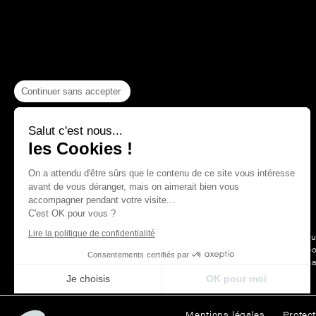
Continuer sans accepter
Salut c'est nous...
les Cookies !
On a attendu d'être sûrs que le contenu de ce site vous intéresse
avant de vous déranger, mais on aimerait bien vous
accompagner pendant votre visite...
C'est OK pour vous ?
Lire la politique de confidentialité
Depuis plus
La Maison Thevenon c’est d’abord
Consentements certifiés par
des belles choses, le s
Je choisis
OK pour moi
Axeptio consent
Plateforme de Gestion du Consentement : Personnalisez vos Opt
Mentions légales
Protec