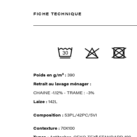
FICHE TECHNIQUE
Poids en g/m² :
390
Retrait au lavage ménager :
CHAINE -1.12% - TRAME : -3%
Laize :
142L
Composition :
53PL/42PC/5VI
Contexture :
70X100
Types :
Antitaches, OEKO-TEX® STANDARD 100,