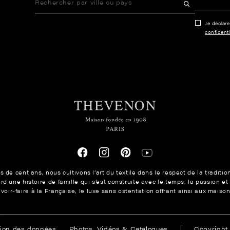
Je déclar
confidenti
 de cent ans, nous cultivons l’art du textile dans le respect de la traditio
 une histoire de famille qui s’est construite avec le temps, la passion et
avoir-faire à la Française, le luxe sans ostentation offrant ainsi aux mais
ions
tion des données
Photos, Vidéos & Catalogues
Copyrigh