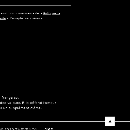
e avoir pris connaissance de la
Politique de
alité
et l’accepter sans réserve.
n française.
 des valeurs. Elle défend l’amour
ons un supplément d’âme.
t © 2026 THEVENON