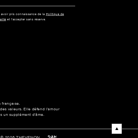
e avoir pris connaissance de la
Politique de
alité
et l’accepter sans réserve.
n française.
 des valeurs. Elle défend l’amour
ons un supplément d’âme.
t © 2026 THEVENON