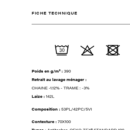
FICHE TECHNIQUE
Poids en g/m² :
390
Retrait au lavage ménager :
CHAINE -1.12% - TRAME : -3%
Laize :
142L
Composition :
53PL/42PC/5VI
Contexture :
70X100
Types :
Antitaches, OEKO-TEX® STANDARD 100,