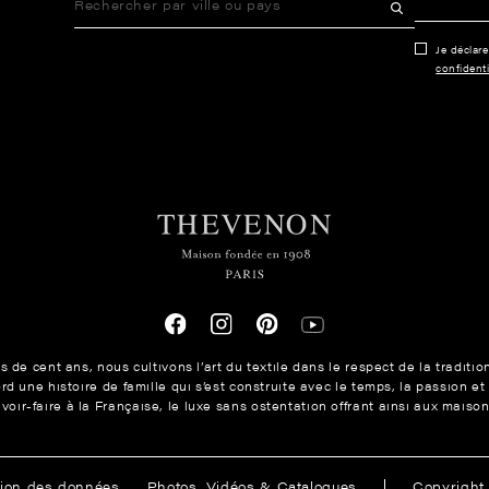
Je déclar
confidenti
 de cent ans, nous cultivons l’art du textile dans le respect de la traditio
 une histoire de famille qui s’est construite avec le temps, la passion et
avoir-faire à la Française, le luxe sans ostentation offrant ainsi aux mais
ions
tion des données
Photos, Vidéos & Catalogues
Copyrigh