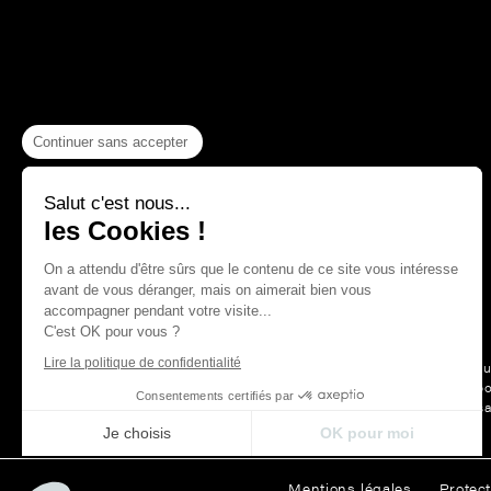
Continuer sans accepter
Salut c'est nous...
les Cookies !
On a attendu d'être sûrs que le contenu de ce site vous intéresse
avant de vous déranger, mais on aimerait bien vous
accompagner pendant votre visite...
C'est OK pour vous ?
Lire la politique de confidentialité
Depuis plus
La Maison Thevenon c’est d’abord
Consentements certifiés par
des belles choses, le s
Je choisis
OK pour moi
Axeptio consent
Plateforme de Gestion du Consentement : Personnalisez vos Opt
Mentions légales
Protec