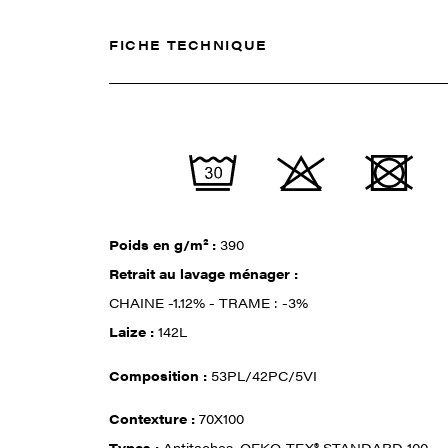
FICHE TECHNIQUE
Poids en g/m² :
390
Retrait au lavage ménager :
CHAINE -1.12% - TRAME : -3%
Laize :
142L
Composition :
53PL/42PC/5VI
Contexture :
70X100
Types :
Antitaches, OEKO-TEX® STANDARD 100,