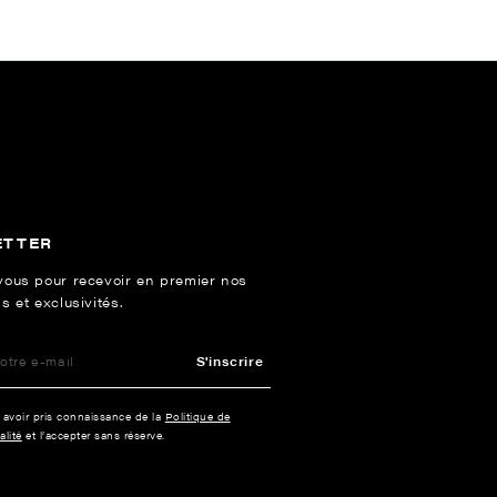
ETTER
vous pour recevoir en premier nos
s et exclusivités.
S'inscrire
e avoir pris connaissance de la
Politique de
alité
et l’accepter sans réserve.